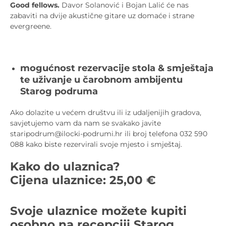
Good fellows.
Davor Solanović i Bojan Lalić će nas
zabaviti na dvije akustične gitare uz domaće i strane
evergreene.
mogućnost rezervacije stola & smještaja
te uživanje u čarobnom ambijentu
Starog podruma
Ako dolazite u većem društvu ili iz udaljenijih gradova,
savjetujemo vam da nam se svakako javite
staripodrum@ilocki-podrumi.hr ili broj telefona 032 590
088 kako biste rezervirali svoje mjesto i smještaj.
Kako do ulaznica?
Cijena ulaznice: 25,00 €
Svoje ulaznice možete kupiti
osobno na recepciji Starog