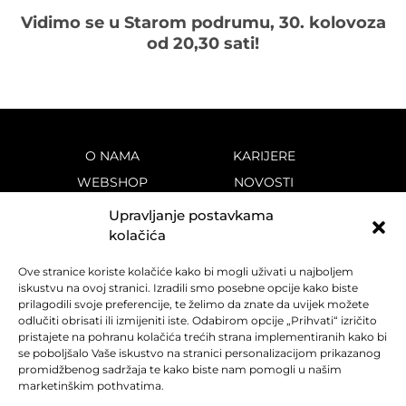
Vidimo se u Starom podrumu, 30. kolovoza
od 20,30 sati!
O NAMA
KARIJERE
WEBSHOP
NOVOSTI
VINOTEKE
KONTAKT
Upravljanje postavkama
VINA
PRAVILA PRIVATNOSTI
kolačića
DESTINACIJA
KOLAČIĆI
Ove stranice koriste kolačiće kako bi mogli uživati u najboljem
POVIJEST
iskustvu na ovoj stranici. Izradili smo posebne opcije kako biste
prilagodili svoje preferencije, te želimo da znate da uvijek možete
odlučiti obrisati ili izmijeniti iste. Odabirom opcije „Prihvati“ izričito
f
i
y
pristajete na pohranu kolačića trećih strana implementiranih kako bi
se poboljšalo Vaše iskustvo na stranici personalizacijom prikazanog
promidžbenog sadržaja te kako biste nam pomogli u našim
marketinškim pothvatima.