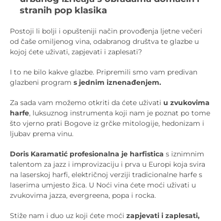
stranih pop klasika
Postoji li bolji i opušteniji način provođenja ljetne večeri
od čaše omiljenog vina, odabranog društva te glazbe u
kojoj ćete uživati, zapjevati i zaplesati?
I to ne bilo kakve glazbe. Pripremili smo vam predivan
glazbeni program
s jednim iznenađenjem.
Za sada vam možemo otkriti da ćete uživati
u zvukovima
harfe
, luksuznog instrumenta koji nam je poznat po tome
što vjerno prati Bogove iz grčke mitologije, hedonizam i
ljubav prema vinu.
Doris Karamatić profesionalna je harfistica
s iznimnim
talentom za jazz i improvizaciju i prva u Europi koja svira
na laserskoj harfi, električnoj verziji tradicionalne harfe s
laserima umjesto žica. U Noći vina ćete moći uživati u
zvukovima jazza, evergreena, popa i rocka.
Stiže nam i duo uz koji ćete moći
zapjevati i zaplesati,