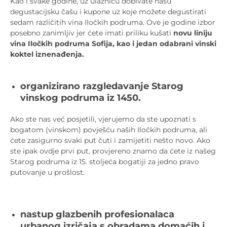
Kao i svake godine, uz ulaznicu dobivate našu
degustacijsku čašu i kupone uz koje možete degustirati
sedam različitih vina Iločkih podruma. Ove je godine izbor
posebno zanimljiv jer ćete imati priliku kušati
novu liniju
vina Iločkih podruma Sofija, kao i jedan odabrani vinski
koktel iznenađenja.
organizirano razgledavanje Starog
vinskog podruma iz 1450.
Ako ste nas već posjetili, vjerujemo da ste upoznati s
bogatom (vinskom) povješću naših Iločkih podruma, ali
ćete zasigurno svaki put čuti i zamijetiti nešto novo. Ako
ste ipak ovdje prvi put, provjereno znamo da ćete iz našeg
Starog podruma iz 15. stoljeća bogatiji za jedno pravo
putovanje u prošlost.
nastup glazbenih profesionalaca
urbanog izričaja s obradama domaćih i