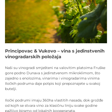
Principovac & Vukovo – vina s jedinstvenih
vinogradarskih položaja
Naši su vinogradi smješteni na valovitim platoima Fruške
gore podno Dunava s jedinstvenom mikroklimom, što
zajedno s enolozima, vinarima i vinogradarima vinima
Iločkih podruma daje potpis koji prepoznajete u svakoj
butelji.
Iločki podrumi imaju 360ha vlastitih nasada, dok grožđe
od kojih se stvara vino za klasičnu liniju svake godine
pažljivo biramo od lokalnih kooperanata.