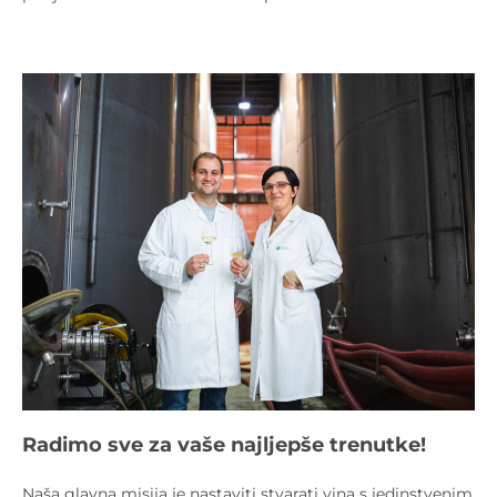
Radimo sve za vaše najljepše trenutke!
Naša glavna misija je nastaviti stvarati vina s jedinstvenim