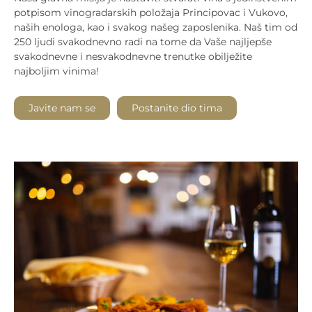
potpisom vinogradarskih položaja Principovac i Vukovo,
naših enologa, kao i svakog našeg zaposlenika. Naš tim od
250 ljudi svakodnevno radi na tome da Vaše najljepše
svakodnevne i nesvakodnevne trenutke obilježite
najboljim vinima!
Javite nam se
Postanite dio tima