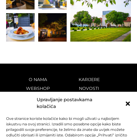
O NAMA
KARIJERE
WEBSHOP
NOVOSTI
VINOTEKE
KONTAKT
Upravljanje postavkama
VINA
PRAVILA PRIVATNOSTI
kolačića
DESTINACIJA
KOLAČIĆI
Ove stranice koriste kolačiće kako bi mogli uživati u najboljem
POVIJEST
iskustvu na ovoj stranici. Izradili smo posebne opcije kako biste
prilagodili svoje preferencije, te želimo da znate da uvijek možete
odlučiti obrisati ili izmijeniti iste. Odabirom opcije „Prihvati“ izričito