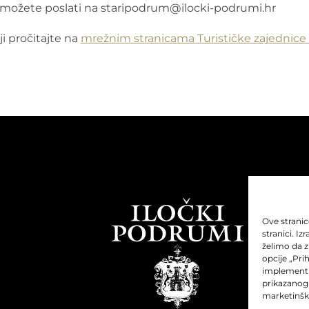
aj možete poslati na staripodrum@ilocki-podrumi.hr
ji pročitajte na
mrežnim stranicama Turističke zajednice 
Ove stranic
stranici. Iz
želimo da z
opcije „Prih
implementir
prikazanog
marketinšk