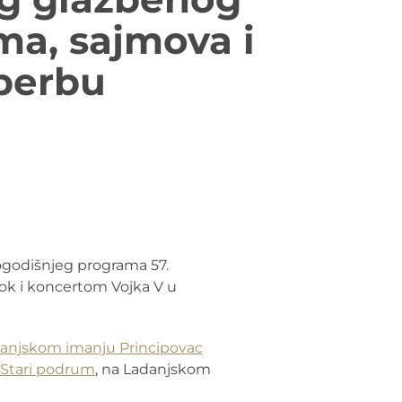
ma, sajmova i
 berbu
vogodišnjeg programa 57.
lok i koncertom Vojka V u
anjskom imanju Principovac
 Stari podrum
, na Ladanjskom