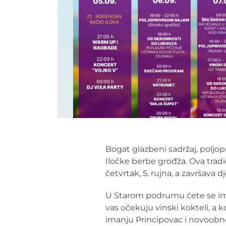
Bogat glazbeni sadržaj, poljop
Iločke berbe grođža. Ova tradi
četvrtak, 5. rujna, a završav
U Starom podrumu ćete se imat
vas očekuju vinski kokteli, a k
imanju Principovac i novoob