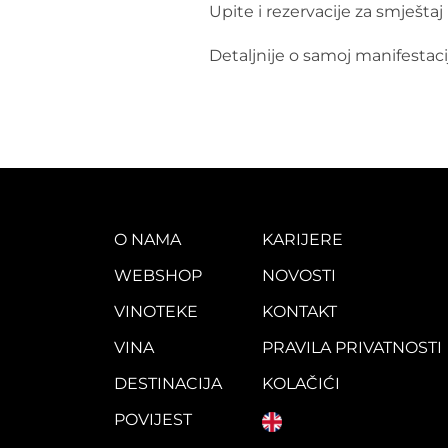
Upite i rezervacije za smješt
Detaljnije o samoj manifestaci
O NAMA
KARIJERE
WEBSHOP
NOVOSTI
VINOTEKE
KONTAKT
VINA
PRAVILA PRIVATNOSTI
DESTINACIJA
KOLAČIĆI
POVIJEST