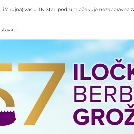
6. i 7. rujna) vas u TN Stari podrum očekuje nezaboravna
astavku: