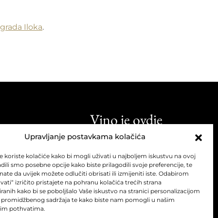
grada Iloka
.
Vino je ovdje
umjetnost i stil života.
Upravljanje postavkama kolačića
e koriste kolačiće kako bi mogli uživati u najboljem iskustvu na ovoj
radili smo posebne opcije kako biste prilagodili svoje preferencije, te
nate da uvijek možete odlučiti obrisati ili izmijeniti iste. Odabirom
vati“ izričito pristajete na pohranu kolačića trećih strana
anih kako bi se poboljšalo Vaše iskustvo na stranici personalizacijom
 promidžbenog sadržaja te kako biste nam pomogli u našim
im pothvatima.