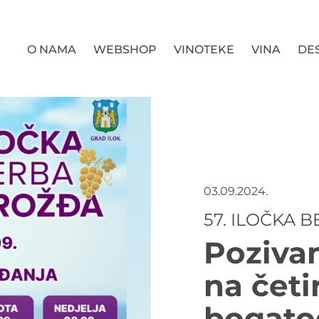
O NAMA
WEBSHOP
VINOTEKE
VINA
DES
03.09.2024.
57. ILOČKA 
Pozivam
na četi
bogato