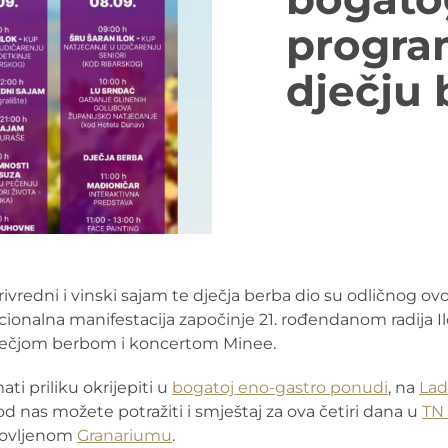
progra
dječju
rivredni i vinski sajam te dječja berba dio su odličnog o
cionalna manifestacija započinje 21. rođendanom radija I
a dječjom berbom i koncertom Minee.
i priliku okrijepiti u
bogatoj eno-gastro ponudi
, na
Lad
od nas možete potražiti i smještaj za ova četiri dana u
TN
novljenom
Granariumu
.