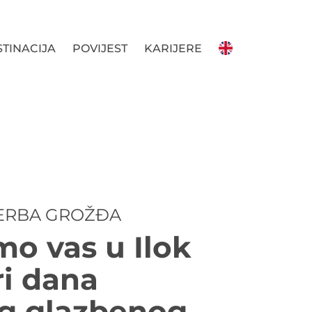
TINACIJA
POVIJEST
KARIJERE
BERBA GROŽĐA
o vas u Ilok
ri dana
g glazbenog