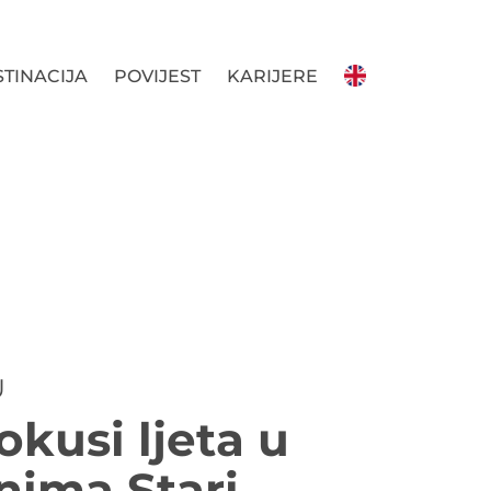
TINACIJA
POVIJEST
KARIJERE
U
 okusi ljeta u
nima Stari