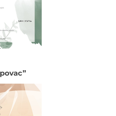
ipovac”