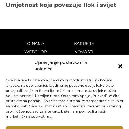
Umjetnost koja povezuje Ilok i svijet
O NAMA
KARIJERE
WEBSHOP
NOVOSTI
VINOTEKE
KONTAKT
Upravljanje postavkama
VINA
PRAVILA PRIVATNOSTI
kolačića
DESTINACIJA
KOLAČIĆI
Ove stranice koriste kolačiće kako bi mogli uživati u najboljem
POVIJEST
iskustvu na ovoj stranici. Izradili smo posebne opcije kako biste
prilagodili svoje preferencije, te želimo da znate da uvijek možete
odlučiti obrisati ili izmijeniti iste. Odabirom opcije „Prihvati“ izričito
f
i
y
pristajete na pohranu kolačića trećih strana implementiranih kako bi
se poboljšalo Vaše iskustvo na stranici personalizacijom prikazanog
promidžbenog sadržaja te kako biste nam pomogli u našim
marketinškim pothvatima.