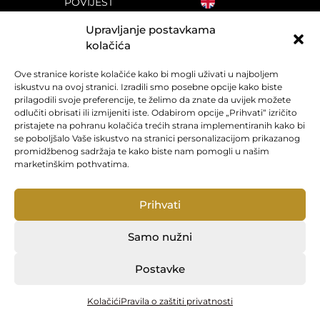
POVIJEST
Upravljanje postavkama
f
i
y
kolačića
Ove stranice koriste kolačiće kako bi mogli uživati u najboljem
iskustvu na ovoj stranici. Izradili smo posebne opcije kako biste
prilagodili svoje preferencije, te želimo da znate da uvijek možete
odlučiti obrisati ili izmijeniti iste. Odabirom opcije „Prihvati“ izričito
pristajete na pohranu kolačića trećih strana implementiranih kako bi
se poboljšalo Vaše iskustvo na stranici personalizacijom prikazanog
promidžbenog sadržaja te kako biste nam pomogli u našim
marketinškim pothvatima.
Vino je ovdje umjetnost i stil života.
t
© 2026. Iločki podrumi
Prihvati
Samo nužni
Postavke
Kolačići
Pravila o zaštiti privatnosti