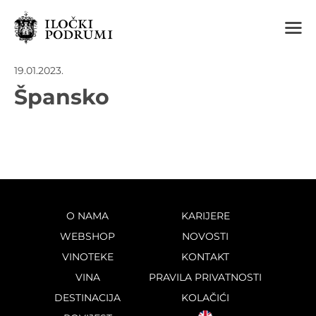
m
19.01.2023.
Špansko
O NAMA
KARIJERE
WEBSHOP
NOVOSTI
VINOTEKE
KONTAKT
VINA
PRAVILA PRIVATNOSTI
DESTINACIJA
KOLAČIĆI