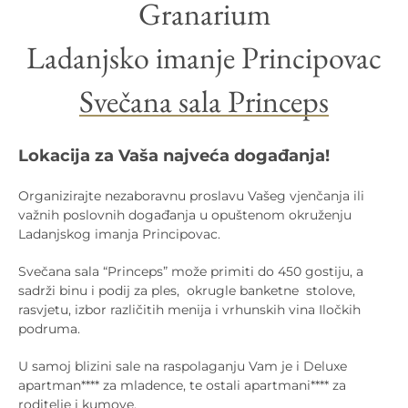
Granarium
Ladanjsko imanje Principovac
Svečana sala Princeps
Lokacija za Vaša najveća događanja!
Organizirajte nezaboravnu proslavu Vašeg vjenčanja ili
važnih poslovnih događanja u opuštenom okruženju
Ladanjskog imanja Principovac.
Svečana sala “Princeps” može primiti do 450 gostiju, a
sadrži binu i podij za ples, okrugle banketne stolove,
rasvjetu, izbor različitih menija i vrhunskih vina Iločkih
podruma.
U samoj blizini sale na raspolaganju Vam je i Deluxe
apartman**** za mladence, te ostali apartmani**** za
roditelje i kumove.