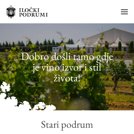
m
Dobro došli tamo gdje
je vino izvor i stil
života!
Stari podrum