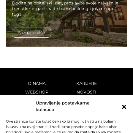
Dođite na obiteljski izlet, proslavite svoje najvažnije
trenutke, organizirajte team building i još mnogo
toga.
Saznajte više
O NAMA
KARIJERE
WEBSHOP
NOVOSTI
VINOTEKE
KONTAKT
Upravljanje postavkama
kolačića
VINA
PRAVILA PRIVATNOSTI
DESTINACIJA
KOLAČIĆI
Ove stranice koriste kolačiće kako bi mogli uživati u najboljem
POVIJEST
iskustvu na ovoj stranici. Izradili smo posebne opcije kako biste
prilagodili svoje preferencije, te želimo da znate da uvijek možete