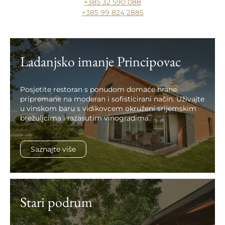
+385 32 590 088
+385 99 824 2885
Ladanjsko imanje Principovac
Posjetite restoran s ponudom domaće hrane
pripremane na moderan i sofisticirani način. Uživajte
u vinskom baru s vidikovcem okruženi srijemskim
brežuljcima i razasutim vinogradima.
Saznajte više
Stari podrum